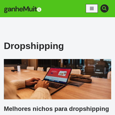
Pular
para
o
conteúdo
Dropshipping
Melhores nichos para dropshipping