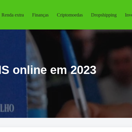
Renda extra
Finanças
Criptomoedas
Dropshipping
Inv
IS online em 2023